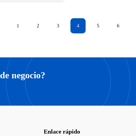
1
2
3
4
5
6
de negocio?
Enlace rápido