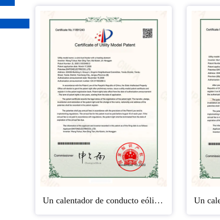
Un calentador de conducto eólico con un elemento calefactor.